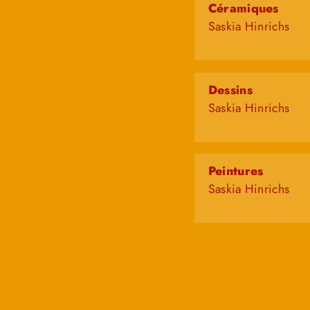
Céramiques
Saskia Hinrichs
Dessins
Saskia Hinrichs
Peintures
Saskia Hinrichs