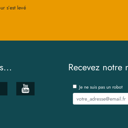
our s’est levé
s...
Recevez notre n
Je ne suis pas un robot