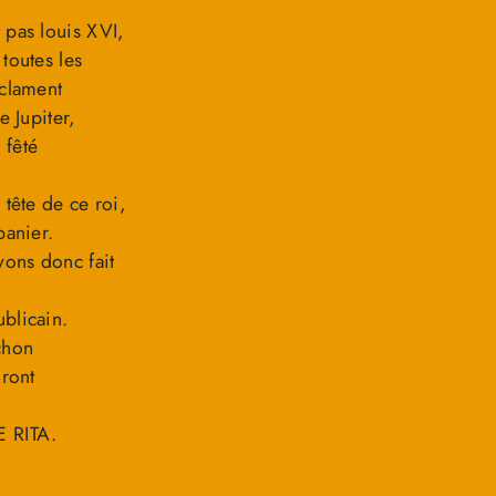
 pas louis XVI,
toutes les
oclament
e Jupiter,
 fêté
 tête de ce roi,
panier.
vons donc fait
blicain.
chon
uront
 RITA.