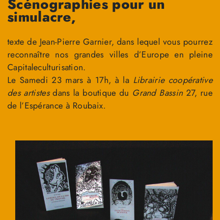
Scénographies pour un
simulacre,
texte de Jean-Pierre Garnier, dans lequel vous pourrez
reconnaître nos grandes villes d’Europe en pleine
Capitaleculturisation.
Le Samedi 23 mars à 17h, à la
Librairie coopérative
des artistes
dans la boutique du
Grand Bassin
27, rue
de l’Espérance à Roubaix.