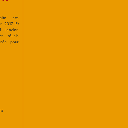
aite ses
ur 2017 Et
 janvier.
s réunis
née pour
te