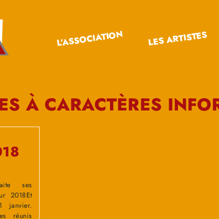
L’ASSOCIATION
LES ARTISTES
S À CARACTÈRES INFO
018
aite ses
ur 2018Et
 janvier.
s réunis