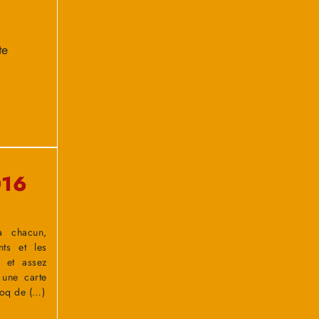
te
016
à chacun,
nts et les
r et assez
 une carte
coq de (…)