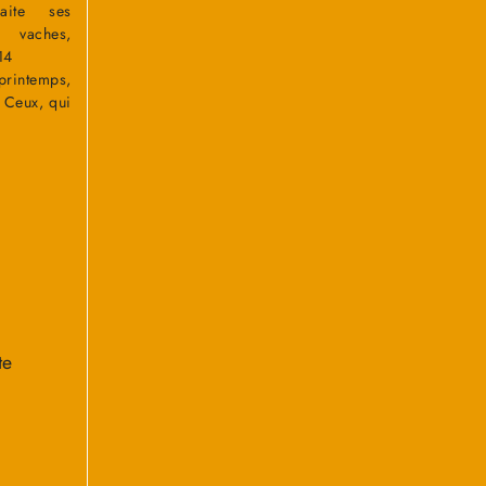
aite ses
, vaches,
14
rintemps,
 Ceux, qui
te