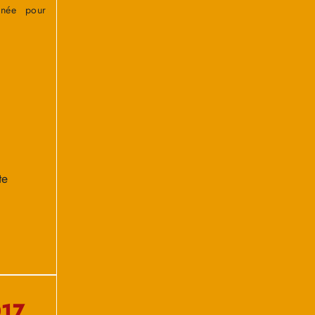
née pour
te
017